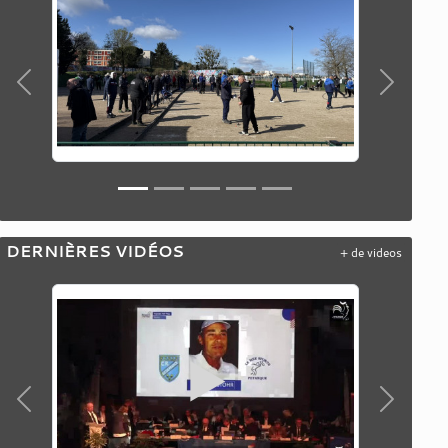
Précedent
Suivant
DERNIÈRES VIDÉOS
+ de videos
Précedent
Suivant