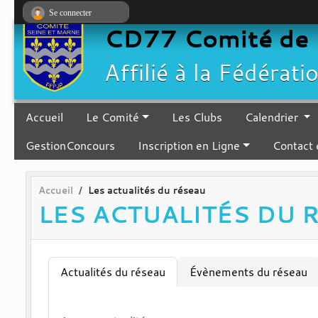
Panneau de gestion des cookies
Se connecter
CD77 Comité de 
Affilié à la Fédérat
Accueil
Le Comité
Les Clubs
Calendrier
GestionConcours
Inscription en Ligne
Contact 
Accueil
Les actualités du réseau
LES ACTUALITÉS DU 
Actualités du réseau
Évènements du réseau