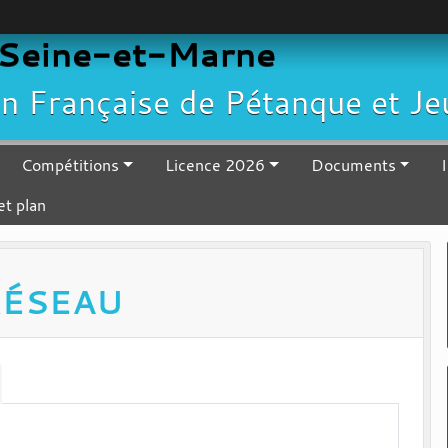
Seine-et-Marne
ion Française de Pétanque et J
Compétitions
Licence 2026
Documents
et plan
RÉSEAU