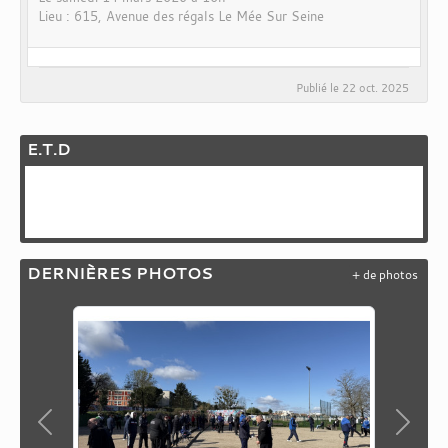
Lieu :
615, Avenue des régals
Le Mée Sur Seine
Publié le
22 oct. 2025
E.T.D
DERNIÈRES PHOTOS
+ de photos
Précedent
Suiva