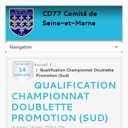
Panneau de gestion des cookies
CD77 Comité de
Seine-et-Marne
Le
samedi
Accueil
14
Qualification Championnat Doublette
Promotion (Sud)
MARS
2026
QUALIFICATION
CHAMPIONNAT
DOUBLETTE
PROMOTION (SUD)
Le
samedi
14
mars
2026
à 10h