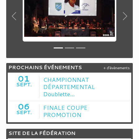
Précedent
Suiva
PROCHAINS ÉVÉNEMENTS
+ d'évènements
01
CHAMPIONNAT
SEPT.
DÉPARTEMENTAL
Doublette...
06
FINALE COUPE
SEPT.
PROMOTION
SITE DE LA FÉDÉRATION