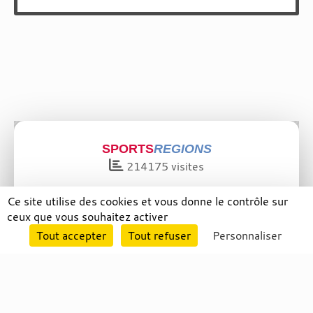
SPORTS
REGIONS
214175
visites
Ce site utilise des cookies et vous donne le contrôle sur
ceux que vous souhaitez activer
Envie de participer ?
Tout accepter
Tout refuser
Personnaliser
Connexion
Charte cookies
Gestion des cookies
Informations légales
Signaler un contenu
inapproprié